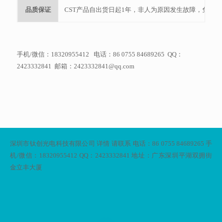
品质保证
CST产品自出货日起1年，非人为原因发生故障，免费
手机/微信：18320955412 电话：86 0755 84689265 QQ：
2423332841 邮箱：2423332841@qq.com
深圳市钛创光电科技有限公司 详情 请联系 电话：86 0755 84689265 手
机/微信：18320955412 QQ：2423332841 地址：广东深圳平湖双拥街
金立丰大厦