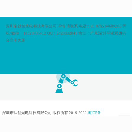
深圳市钛创光电科技有限公司 详情 请联系 电话：86 0755 84689265 手
机/微信：18320955412 QQ：2423332841 地址：广东深圳平湖双拥街
金立丰大厦
深圳市钛创光电科技有限公司 版权所有 2019-2022
粤ICP备
15076578号
本网站由
友汇网
提供技术支持
本网站支持
IPv6