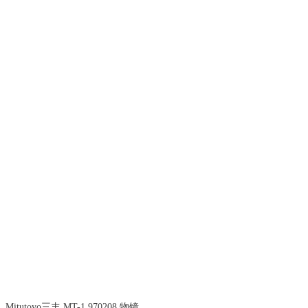
Mitutoyo三丰 MT-1 970208 物镜